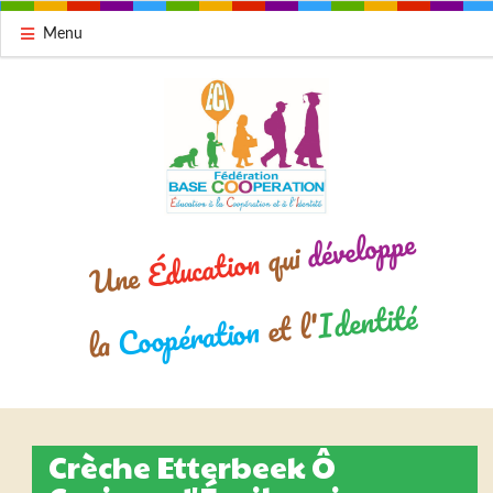
Menu
développe
qui
Éducation
Une
Identité
et l'
Coopération
la
Crèche Etterbeek Ô