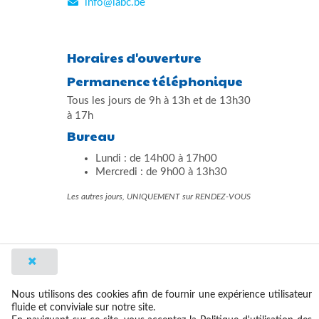
info@labc.be
Horaires d'ouverture
Permanence téléphonique
Tous les jours de 9h à 13h et de 13h30
à 17h
Bureau
Lundi : de 14h00 à 17h00
Mercredi : de 9h00 à 13h30
Les autres jours, UNIQUEMENT sur RENDEZ-VOUS
Contact et plan d'accès
Nous utilisons des cookies afin de fournir une expérience utilisateur
made by outwares
fluide et conviviale sur notre site.