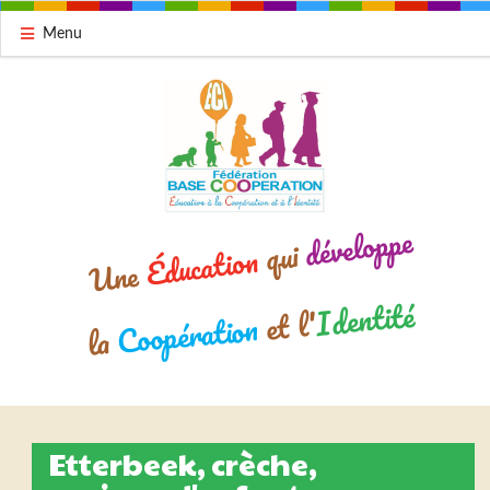
Menu
développe
qui
Éducation
Une
Identité
et l'
Coopération
la
Etterbeek, crèche,