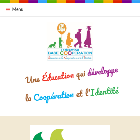
Menu
développe
qui
Éducation
Une
Identité
et l'
Coopération
la