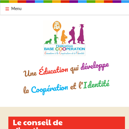
Menu
développe
qui
Éducation
Une
Identité
et l'
Coopération
la
Le conseil de