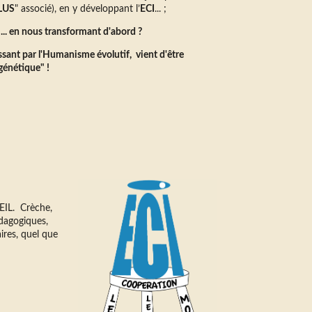
LUS
" associé), en y développant l’
ECI
... ;
e ... en nous transformant d'abord ?
ssant par l'Humanisme évolutif, vient d'être
génétique" !
UEIL. Crèche,
dagogiques,
ires, quel que