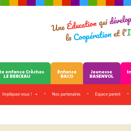
dévelo
qui
Éducation
Une
I
et l'
Coopération
la
te enfance Crèches
Enfance
Jeunesse
I
LE BERCEAU
BACO
BASENVOL
Impliquez-vous !
Nos partenaires
Espace parent