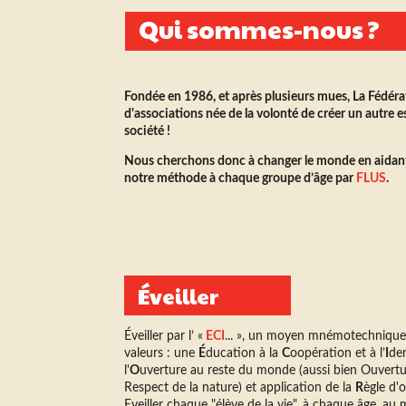
Qui sommes-nous ?
Fondée en 1986, et après plusieurs mues, La Fédér
d'associations née de la volonté de créer un autre 
société !
Nous cherchons donc à changer le monde en aidant
notre méthode à chaque groupe d’âge par
FLUS
.
Éveiller
Éveiller par l’ «
ECI
... », un moyen mnémotechnique 
valeurs : une
É
ducation à la
C
oopération et à l’
I
de
l'
O
uverture au reste du monde (aussi bien Ouvert
Respect de la nature) et application de la
R
ègle d'o
Eveiller chaque "élève de la vie", à chaque âge, au m