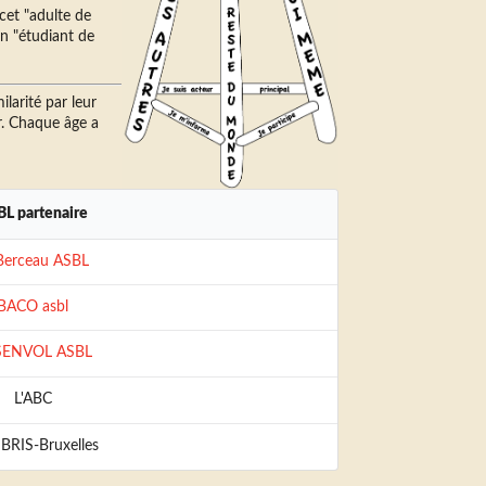
cet "adulte de
un "étudiant de
ilarité par leur
. Chaque âge a
L partenaire
Berceau ASBL
BACO asbl
SENVOL ASBL
L'ABC
BRIS-Bruxelles