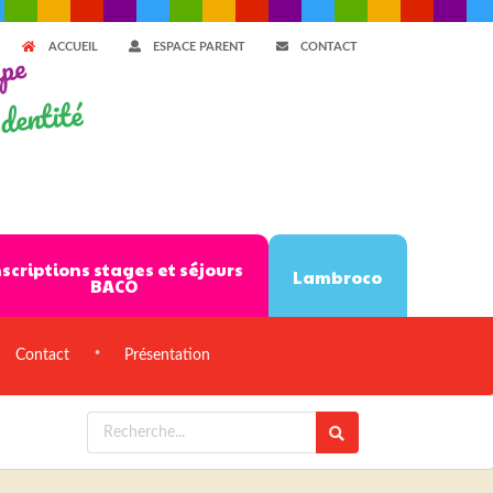
ACCUEIL
ESPACE PARENT
CONTACT
ppe
dentité
nscriptions stages et séjours
Lambroco
BACO
Contact
Présentation