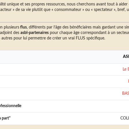
té unique et ses propres ressources, nous cherchons avant tout à aider 
 acteur » de sa vie plutôt que « consommateur » ou « spectateur », bref, 
en plusieurs
flus
, différents par l’âge des bénéficiaires mais gardant une sim
djoint des
asbl-partenaires
pour chaque âge correspondant à un secteur
 autres pour lui permettre de créer un vrai FLUS spécifique.
ASB
Le 
BA
fessionnelle
a part"
COLI