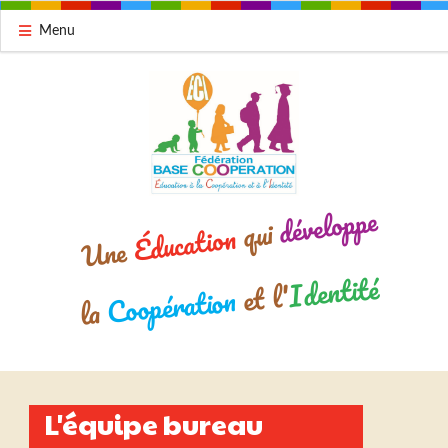
Menu
développe
qui
Éducation
Une
Identité
et l'
Coopération
la
L'équipe bureau